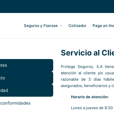
Seguros y Fianzas
Cotizador
Paga en lín
Servicio al Cl
ntes
Protege Seguros, S.A tien
atención al cliente y/o usu
cto
razonable de 3 días hábil
asegurados, beneficiarios y c
idad
Horario de atención:
inconformidades
Lunes a jueves de 8:30